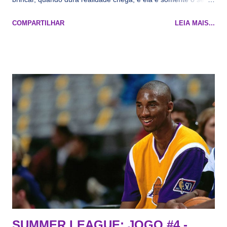
namorado que agora custa mais caro e o mesmo pivô com
COMPARTILHAR
LEIA MAIS...
cara de decrépito, mas que aparentemente ainda é jovem.
Todo mundo tá cansado de ver os rumores, como funciona os
agentes livres restritos, praticamente decorou os alvos do
Lakers e de quem o Pelinka vai tomar um balão, mas né, as
vezes a gente esquece mesmo. Então, como diria o Marcelo
Tas no Telecurso 2000 , É HORA DA REVISÃO! Ah, e quase
todos esses nomes foram linkados ao Lakers. Se de fato há o
interesse, não importa, o nosso compromisso é sempre com a
informação, a veracidade vem depois. E do Lakers hein? Até
agora nada de Ruim Hachaomuro (dizem que Nets tem
interesse) e LeBrão James - esse sendo assediado pelo
Draymond Green enquanto chora pro Cavs contrat...
SUMMER LEAGUE: JOGO #4 -