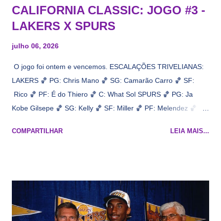
CALIFORNIA CLASSIC: JOGO #3 -
LAKERS X SPURS
julho 06, 2026
O jogo foi ontem e vencemos. ESCALAÇÕES TRIVELIANAS:
LAKERS 🏀 PG: Chris Mano 🏀 SG: Camarão Carro 🏀 SF:
Rico 🏀 PF: É do Thiero 🏀 C: What Sol SPURS 🏀 PG: Ja
Kobe Gilsepe 🏀 SG: Kelly 🏀 SF: Miller 🏀 PF: Melendez 🏀 C:
Maluco Brown 📋 Informações do jogo: ​ Horário: 20:30 Local:
COMPARTILHAR
LEIA MAIS...
Na quadra Transmissão: NBA League Pass