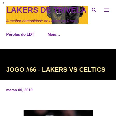
Pular para o conteúdo principal
LAKERS DE TRIVELA
A melhor comunidade do Lakers no Brasil
Pérolas do LDT
Mais…
JOGO #66 - LAKERS VS CELTICS
março 09, 2019