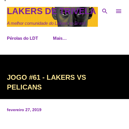
Pular para o conteúdo principal
LAKERS DE TRIVELA
A melhor comunidade do Lakers no Brasil
Pérolas do LDT
Mais…
JOGO #61 - LAKERS VS
PELICANS
fevereiro 27, 2019