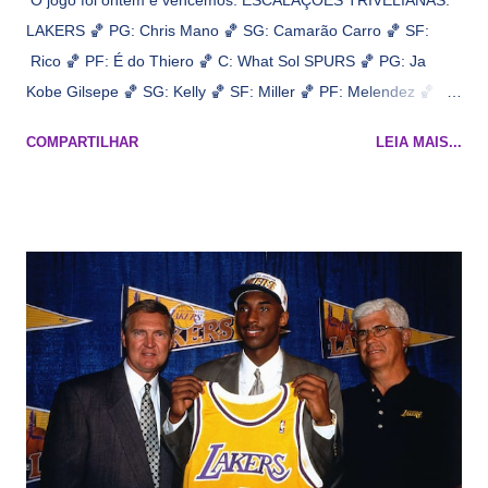
O jogo foi ontem e vencemos. ESCALAÇÕES TRIVELIANAS:
LAKERS 🏀 PG: Chris Mano 🏀 SG: Camarão Carro 🏀 SF:
Rico 🏀 PF: É do Thiero 🏀 C: What Sol SPURS 🏀 PG: Ja
Kobe Gilsepe 🏀 SG: Kelly 🏀 SF: Miller 🏀 PF: Melendez 🏀 C:
Maluco Brown 📋 Informações do jogo: ​ Horário: 20:30 Local:
COMPARTILHAR
LEIA MAIS...
Na quadra Transmissão: NBA League Pass