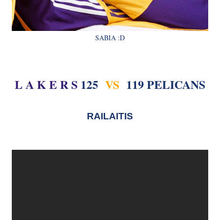
SABIA :D
L A K E R S
125
VS
119 PELICANS
RAILAITIS