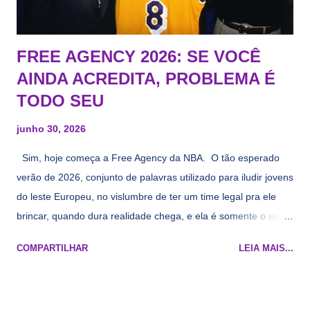
FREE AGENCY 2026: SE VOCÊ
AINDA ACREDITA, PROBLEMA É
TODO SEU
junho 30, 2026
Sim, hoje começa a Free Agency da NBA. O tão esperado
verão de 2026, conjunto de palavras utilizado para iludir jovens
do leste Europeu, no vislumbre de ter um time legal pra ele
brincar, quando dura realidade chega, e ela é somente o seu
namorado que agora custa mais caro e o mesmo pivô com
COMPARTILHAR
LEIA MAIS...
cara de decrépito, mas que aparentemente ainda é jovem.
Todo mundo tá cansado de ver os rumores, como funciona os
agentes livres restritos, praticamente decorou os alvos do