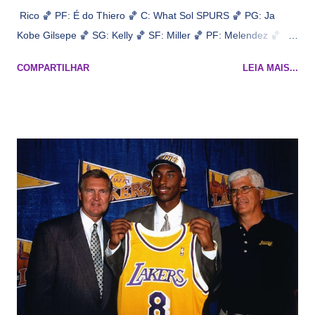
Rico 🏀 PF: É do Thiero 🏀 C: What Sol SPURS 🏀 PG: Ja
Kobe Gilsepe 🏀 SG: Kelly 🏀 SF: Miller 🏀 PF: Melendez 🏀 C:
Maluco Brown 📋 Informações do jogo: ​ Horário: 20:30 Local:
COMPARTILHAR
LEIA MAIS...
Na quadra Transmissão: NBA League Pass