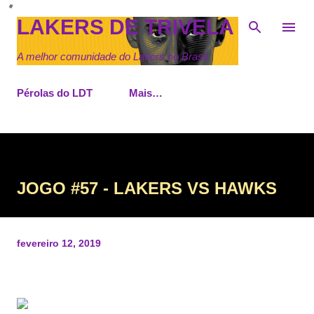
Pular para o conteúdo principal
LAKERS DE TRIVELA
A melhor comunidade do Lakers no Brasil
Pérolas do LDT
Mais…
JOGO #57 - LAKERS VS HAWKS
fevereiro 12, 2019