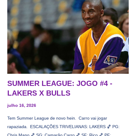
Tas no Telecurso 2000 , É HORA DA REVISÃO! Ah, e quase
todos esses nomes foram linkados ao Lakers. Se de fato há o
interesse, não importa, o nosso compromisso é sempre com a
informação, a veracidade vem depois. E do Lakers hein? Até
agora nada de Ruim Hachaomuro (dizem que Nets tem
interesse) e LeBrão James - esse sendo assediado pelo
Draymond Green enquanto chora pro Cavs contrat...
SUMMER LEAGUE: JOGO #4 -
LAKERS X BULLS
julho 16, 2026
Tem Summer League de novo hein. Carro vai jogar
rapaziada. ESCALAÇÕES TRIVELIANAS: LAKERS 🏀 PG:
Chris Mano 🏀 SG: Camarão Carro 🏀 SF: Rico 🏀 PF: