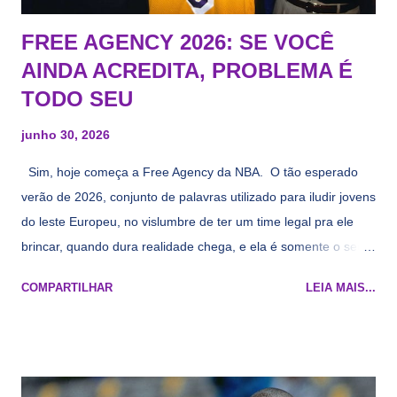
FREE AGENCY 2026: SE VOCÊ
AINDA ACREDITA, PROBLEMA É
TODO SEU
junho 30, 2026
Sim, hoje começa a Free Agency da NBA. O tão esperado
verão de 2026, conjunto de palavras utilizado para iludir jovens
do leste Europeu, no vislumbre de ter um time legal pra ele
brincar, quando dura realidade chega, e ela é somente o seu
namorado que agora custa mais caro e o mesmo pivô com
COMPARTILHAR
LEIA MAIS...
cara de decrépito, mas que aparentemente ainda é jovem.
Todo mundo tá cansado de ver os rumores, como funciona os
agentes livres restritos, praticamente decorou os alvos do
Lakers e de quem o Pelinka vai tomar um balão, mas né, as
vezes a gente esquece mesmo. Então, como diria o Marcelo