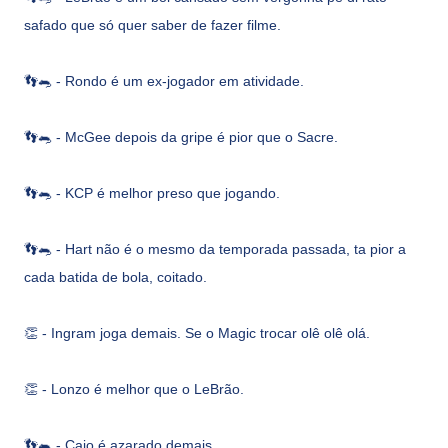
safado que só quer saber de fazer filme.
👣🐀 -
Rondo é um ex-jogador em atividade.
👣🐀 -
McGee depois da gripe é pior que o Sacre.
👣🐀 -
KCP é melhor preso que jogando.
👣🐀 -
Hart não é o mesmo da temporada passada, ta pior a
cada batida de bola, coitado.
👏 -
Ingram joga demais. Se o Magic trocar olê olê olá.
👏 -
Lonzo é melhor que o LeBrão.
👣🐀 -
Caio é azarado demais.