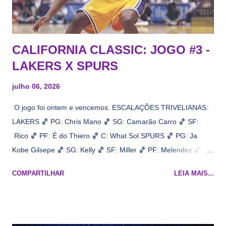
CALIFORNIA CLASSIC: JOGO #3 -
LAKERS X SPURS
julho 06, 2026
O jogo foi ontem e vencemos. ESCALAÇÕES TRIVELIANAS:
LAKERS 🏀 PG: Chris Mano 🏀 SG: Camarão Carro 🏀 SF:
Rico 🏀 PF: É do Thiero 🏀 C: What Sol SPURS 🏀 PG: Ja
Kobe Gilsepe 🏀 SG: Kelly 🏀 SF: Miller 🏀 PF: Melendez 🏀 C:
Maluco Brown 📋 Informações do jogo: ​ Horário: 20:30 Local:
COMPARTILHAR
LEIA MAIS...
Na quadra Transmissão: NBA League Pass