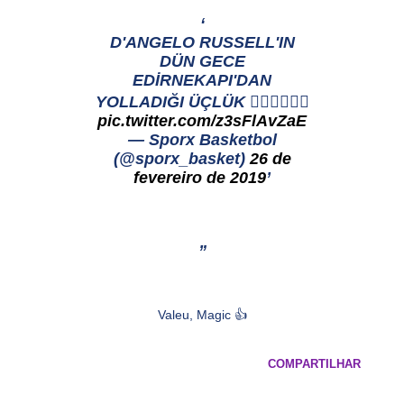
D'ANGELO RUSSELL'IN
DÜN GECE
EDİRNEKAPI'DAN
YOLLADIĞI ÜÇLÜK 👌🏾👌🏾👌🏾
pic.twitter.com/z3sFlAvZaE
— Sporx Basketbol
(@sporx_basket)
26 de
fevereiro de 2019
Valeu, Magic 👍
COMPARTILHAR