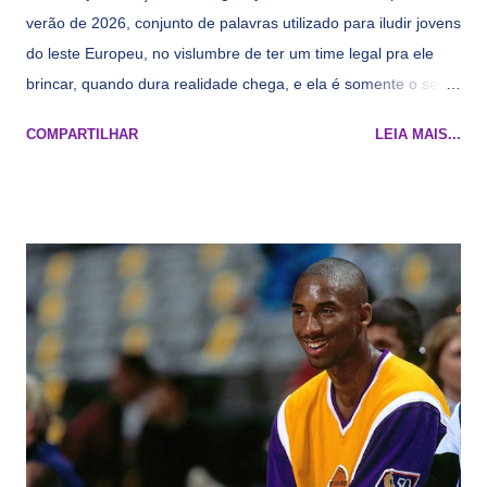
verão de 2026, conjunto de palavras utilizado para iludir jovens
do leste Europeu, no vislumbre de ter um time legal pra ele
brincar, quando dura realidade chega, e ela é somente o seu
namorado que agora custa mais caro e o mesmo pivô com
COMPARTILHAR
LEIA MAIS...
cara de decrépito, mas que aparentemente ainda é jovem.
Todo mundo tá cansado de ver os rumores, como funciona os
agentes livres restritos, praticamente decorou os alvos do
Lakers e de quem o Pelinka vai tomar um balão, mas né, as
vezes a gente esquece mesmo. Então, como diria o Marcelo
Tas no Telecurso 2000 , É HORA DA REVISÃO! Ah, e quase
todos esses nomes foram linkados ao Lakers. Se de fato há o
interesse, não importa, o nosso compromisso é sempre com a
informação, a veracidade vem depois. E do Lakers hein? Até
agora nada de Ruim Hachaomuro (dizem que Nets tem
interesse) e LeBrão James - esse sendo assediado pelo
Draymond Green enquanto chora pro Cavs contrat...