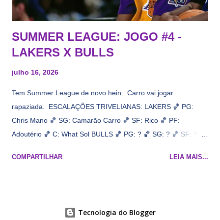
SUMMER LEAGUE: JOGO #4 -
LAKERS X BULLS
julho 16, 2026
Tem Summer League de novo hein. Carro vai jogar
rapaziada. ESCALAÇÕES TRIVELIANAS: LAKERS 🏀 PG:
Chris Mano 🏀 SG: Camarão Carro 🏀 SF: Rico 🏀 PF:
Adoutério 🏀 C: What Sol BULLS 🏀 PG: ? 🏀 SG: ? 🏀 SF: ? 🏀
PF: Caleb Wilsão 🏀 C: ? 📋 Informações do jogo: ​ Horário:
COMPARTILHAR
LEIA MAIS...
19h00 Local: Las Vegas Transmissão: NBA League Pass,
Prime Video
Tecnologia do Blogger