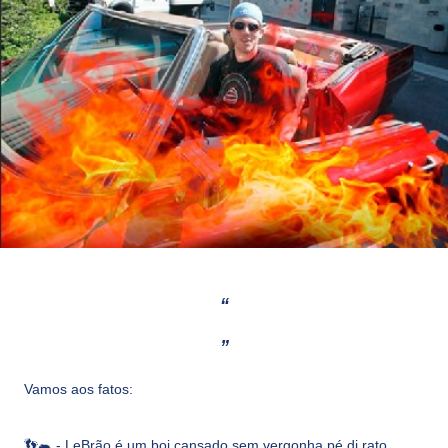
Vamos aos fatos:
👣🐀 - LeBrão é um boi cansado sem vergonha pé di rato