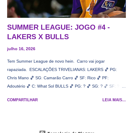
Draymond Green enquanto chora pro Cavs contrat...
SUMMER LEAGUE: JOGO #4 -
LAKERS X BULLS
julho 16, 2026
Tem Summer League de novo hein. Carro vai jogar
rapaziada. ESCALAÇÕES TRIVELIANAS: LAKERS 🏀 PG:
Chris Mano 🏀 SG: Camarão Carro 🏀 SF: Rico 🏀 PF:
Adoutério 🏀 C: What Sol BULLS 🏀 PG: ? 🏀 SG: ? 🏀 SF: ? 🏀
PF: Caleb Wilsão 🏀 C: ? 📋 Informações do jogo: ​ Horário:
COMPARTILHAR
LEIA MAIS...
19h00 Local: Las Vegas Transmissão: NBA League Pass,
Prime Video