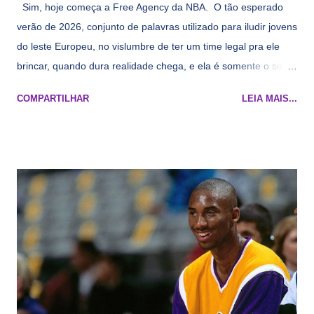
Sim, hoje começa a Free Agency da NBA. O tão esperado
verão de 2026, conjunto de palavras utilizado para iludir jovens
do leste Europeu, no vislumbre de ter um time legal pra ele
brincar, quando dura realidade chega, e ela é somente o seu
namorado que agora custa mais caro e o mesmo pivô com
COMPARTILHAR
LEIA MAIS...
cara de decrépito, mas que aparentemente ainda é jovem.
Todo mundo tá cansado de ver os rumores, como funciona os
agentes livres restritos, praticamente decorou os alvos do
Lakers e de quem o Pelinka vai tomar um balão, mas né, as
vezes a gente esquece mesmo. Então, como diria o Marcelo
Tas no Telecurso 2000 , É HORA DA REVISÃO! Ah, e quase
todos esses nomes foram linkados ao Lakers. Se de fato há o
interesse, não importa, o nosso compromisso é sempre com a
informação, a veracidade vem depois. E do Lakers hein? Até
agora nada de Ruim Hachaomuro (dizem que Nets tem
interesse) e LeBrão James - esse sendo assediado pelo