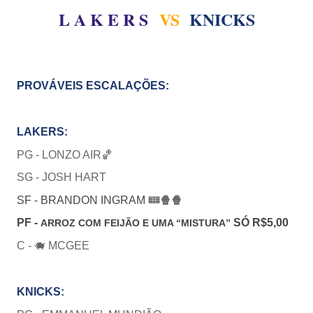
L A K E R S
VS
KNICKS
PROVÁVEIS ESCALAÇÕES:
LAKERS:
PG - LONZO AIR🏀
SG -
JOSH HART
SF - BRANDON INGRAM
🝚🍿🍿
PF -
SÓ R$5,00
ARROZ COM FEIJÃO E UMA “MISTURA”
C - 🐗 MCGEE
KNICKS: