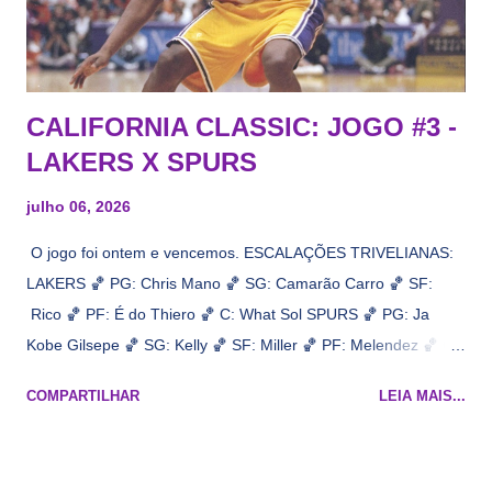
CALIFORNIA CLASSIC: JOGO #3 -
LAKERS X SPURS
julho 06, 2026
O jogo foi ontem e vencemos. ESCALAÇÕES TRIVELIANAS:
LAKERS 🏀 PG: Chris Mano 🏀 SG: Camarão Carro 🏀 SF:
Rico 🏀 PF: É do Thiero 🏀 C: What Sol SPURS 🏀 PG: Ja
Kobe Gilsepe 🏀 SG: Kelly 🏀 SF: Miller 🏀 PF: Melendez 🏀 C:
Maluco Brown 📋 Informações do jogo: ​ Horário: 20:30 Local:
COMPARTILHAR
LEIA MAIS...
Na quadra Transmissão: NBA League Pass