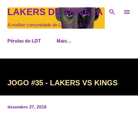
Pular para o conteúdo principal
LAKERS DE TRIVELA
A melhor comunidade do Lakers no Brasil
Pérolas do LDT
Mais…
JOGO #35 - LAKERS VS KINGS
dezembro 27, 2018