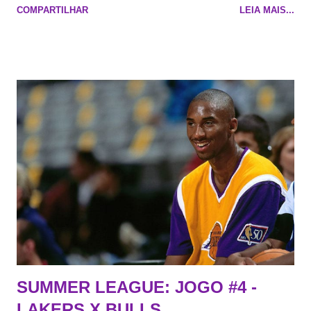
COMPARTILHAR
LEIA MAIS...
cara de decrépito, mas que aparentemente ainda é jovem.
Todo mundo tá cansado de ver os rumores, como funciona os
agentes livres restritos, praticamente decorou os alvos do
Lakers e de quem o Pelinka vai tomar um balão, mas né, as
vezes a gente esquece mesmo. Então, como diria o Marcelo
Tas no Telecurso 2000 , É HORA DA REVISÃO! Ah, e quase
todos esses nomes foram linkados ao Lakers. Se de fato há o
interesse, não importa, o nosso compromisso é sempre com a
informação, a veracidade vem depois. E do Lakers hein? Até
agora nada de Ruim Hachaomuro (dizem que Nets tem
interesse) e LeBrão James - esse sendo assediado pelo
Draymond Green enquanto chora pro Cavs contrat...
SUMMER LEAGUE: JOGO #4 -
LAKERS X BULLS