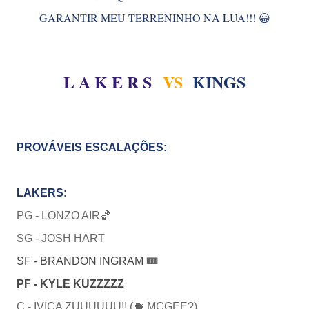
GARANTIR MEU TERRENINHO NA LUA!!! 😀
L A K E R S
VS
KINGS
PROVÁVEIS ESCALAÇÕES:
LAKERS:
PG - LONZO AIR🏀
SG -
JOSH HART
SF - BRANDON INGRAM
🝚
PF - KYLE KUZZZZZ
C - IVICA ZUUUUUU!! (🐗 MCGEE?)