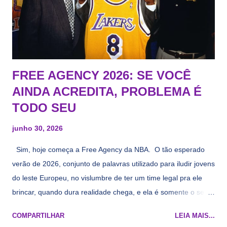
FREE AGENCY 2026: SE VOCÊ
AINDA ACREDITA, PROBLEMA É
TODO SEU
junho 30, 2026
Sim, hoje começa a Free Agency da NBA. O tão esperado
verão de 2026, conjunto de palavras utilizado para iludir jovens
do leste Europeu, no vislumbre de ter um time legal pra ele
brincar, quando dura realidade chega, e ela é somente o seu
namorado que agora custa mais caro e o mesmo pivô com
COMPARTILHAR
LEIA MAIS...
cara de decrépito, mas que aparentemente ainda é jovem.