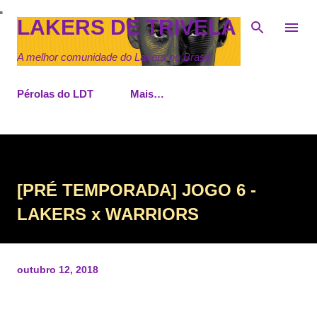
Pular para o conteúdo principal
LAKERS DE TRIVELA
A melhor comunidade do Lakers no Brasil
Pérolas do LDT
Mais…
[PRÉ TEMPORADA] JOGO 6 -
LAKERS x WARRIORS
outubro 12, 2018