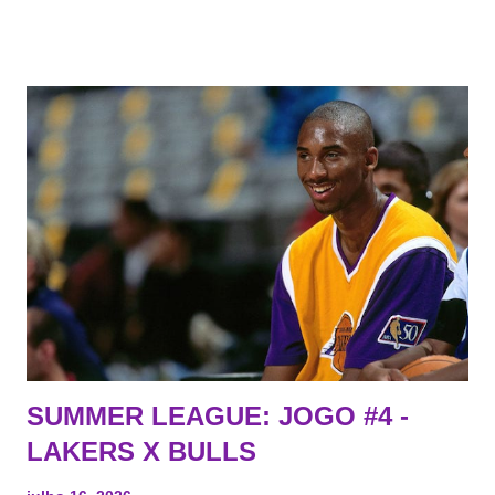
Todo mundo tá cansado de ver os rumores, como funciona os
agentes livres restritos, praticamente decorou os alvos do
Lakers e de quem o Pelinka vai tomar um balão, mas né, as
vezes a gente esquece mesmo. Então, como diria o Marcelo
Tas no Telecurso 2000 , É HORA DA REVISÃO! Ah, e quase
todos esses nomes foram linkados ao Lakers. Se de fato há o
interesse, não importa, o nosso compromisso é sempre com a
informação, a veracidade vem depois. E do Lakers hein? Até
agora nada de Ruim Hachaomuro (dizem que Nets tem
interesse) e LeBrão James - esse sendo assediado pelo
Draymond Green enquanto chora pro Cavs contrat...
SUMMER LEAGUE: JOGO #4 -
LAKERS X BULLS