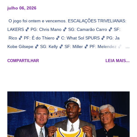
julho 06, 2026
O jogo foi ontem e vencemos. ESCALAÇÕES TRIVELIANAS:
LAKERS 🏀 PG: Chris Mano 🏀 SG: Camarão Carro 🏀 SF:
Rico 🏀 PF: É do Thiero 🏀 C: What Sol SPURS 🏀 PG: Ja
Kobe Gilsepe 🏀 SG: Kelly 🏀 SF: Miller 🏀 PF: Melendez 🏀 C:
Maluco Brown 📋 Informações do jogo: ​ Horário: 20:30 Local:
COMPARTILHAR
LEIA MAIS...
Na quadra Transmissão: NBA League Pass