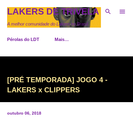
Pular para o conteúdo principal
LAKERS DE TRIVELA
A melhor comunidade do Lakers no Brasil
Pérolas do LDT
Mais…
[PRÉ TEMPORADA] JOGO 4 -
LAKERS x CLIPPERS
outubro 06, 2018