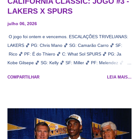
CALIFORNIA CLASSIC: JOGO #3 -
LAKERS X SPURS
julho 06, 2026
O jogo foi ontem e vencemos. ESCALAÇÕES TRIVELIANAS:
LAKERS 🏀 PG: Chris Mano 🏀 SG: Camarão Carro 🏀 SF:
Rico 🏀 PF: É do Thiero 🏀 C: What Sol SPURS 🏀 PG: Ja
Kobe Gilsepe 🏀 SG: Kelly 🏀 SF: Miller 🏀 PF: Melendez 🏀 C:
Maluco Brown 📋 Informações do jogo: ​ Horário: 20:30 Local:
COMPARTILHAR
LEIA MAIS...
Na quadra Transmissão: NBA League Pass