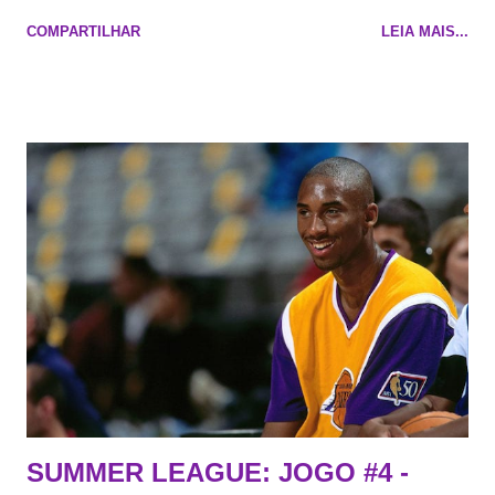
namorado que agora custa mais caro e o mesmo pivô com
COMPARTILHAR
LEIA MAIS...
cara de decrépito, mas que aparentemente ainda é jovem.
Todo mundo tá cansado de ver os rumores, como funciona os
agentes livres restritos, praticamente decorou os alvos do
Lakers e de quem o Pelinka vai tomar um balão, mas né, as
vezes a gente esquece mesmo. Então, como diria o Marcelo
Tas no Telecurso 2000 , É HORA DA REVISÃO! Ah, e quase
todos esses nomes foram linkados ao Lakers. Se de fato há o
interesse, não importa, o nosso compromisso é sempre com a
informação, a veracidade vem depois. E do Lakers hein? Até
agora nada de Ruim Hachaomuro (dizem que Nets tem
interesse) e LeBrão James - esse sendo assediado pelo
Draymond Green enquanto chora pro Cavs contrat...
SUMMER LEAGUE: JOGO #4 -