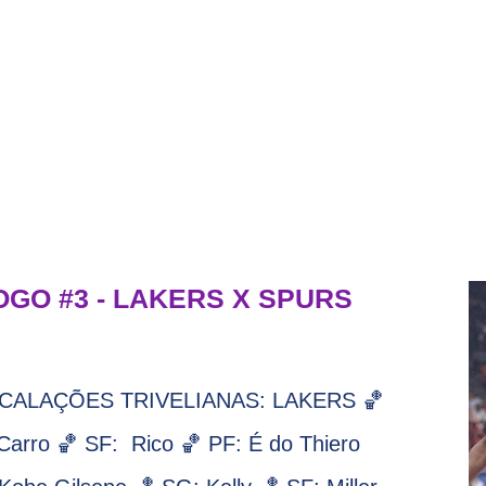
OGO #3 - LAKERS X SPURS
 ESCALAÇÕES TRIVELIANAS: LAKERS 🏀
arro 🏀 SF: Rico 🏀 PF: É do Thiero