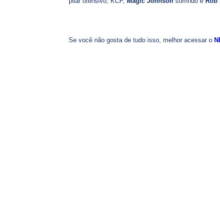
pilar ofensivo, KCP,
Magic Johnson
sorrindo e
Rob 
Se você não gosta de tudo isso, melhor acessar o
N