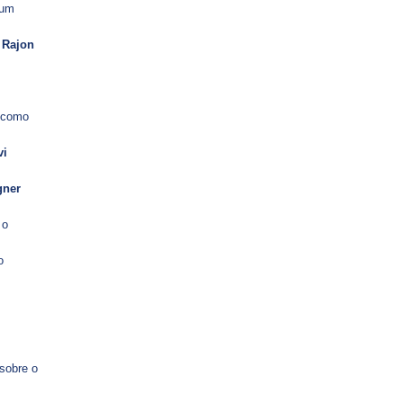
 um
,
Rajon
 como
vi
gner
 o
o
sobre o