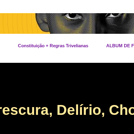
Pular para o conteúdo principal
Constituição + Regras Trivelianas
ALBUM DE 
escura, Delírio, Ch