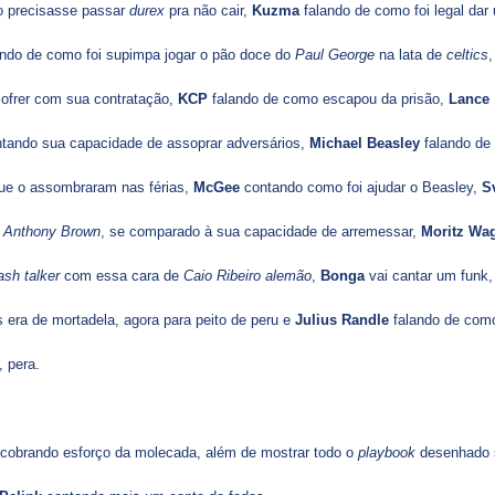
ão precisasse passar
durex
pra não cair,
Kuzma
falando de como foi legal dar
ando de como foi supimpa jogar o pão doce do
Paul George
na lata de
celtics
ofrer com sua contratação,
KCP
falando de como escapou da prisão,
Lance
tando sua capacidade de assoprar adversários,
Michael Beasley
falando de
ue o assombraram nas férias,
McGee
contando como foi ajudar o Beasley,
S
o
Anthony Brown
, se comparado à sua capacidade de arremessar,
Moritz Wa
rash talker
com essa cara de
Caio Ribeiro alemão
,
Bonga
vai cantar um funk,
 era de mortadela, agora para peito de peru e
Julius Randle
falando de com
, pera.
e cobrando esforço da molecada, além de mostrar todo o
playbook
desenhado 