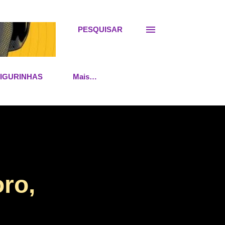
PESQUISAR
FIGURINHAS
Mais…
oro,