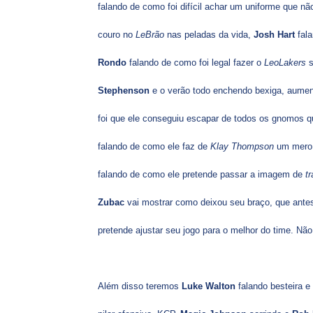
falando de como foi difícil achar um uniforme que n
couro no
LeBrão
nas peladas da vida,
Josh Hart
fal
Rondo
falando de como foi legal fazer o
LeoLakers
s
Stephenson
e o verão todo enchendo bexiga, aumen
foi que ele conseguiu escapar de todos os gnomos q
falando de como ele faz de
Klay Thompson
um mer
falando de como ele pretende passar a imagem de
t
Zubac
vai mostrar como deixou seu braço, que antes
pretende ajustar seu jogo para o melhor do time. Não
Além disso teremos
Luke Walton
falando besteira 