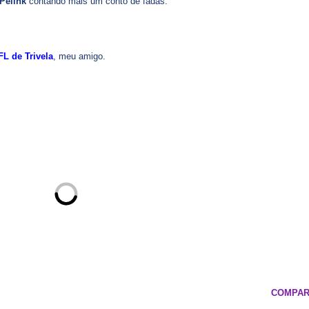
Pelink
contando mais um conto de fadas.
FL de Trivela
, meu amigo.
COMPAR