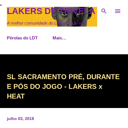
Pular para o conteúdo principal
LAKERS DE TRIVELA
A melhor comunidade do Lakers no Brasil
Pérolas do LDT
Mais…
SL SACRAMENTO PRÉ, DURANTE
E PÓS DO JOGO - LAKERS x
HEAT
julho 03, 2018