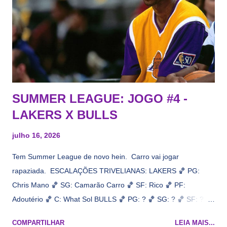
interesse, não importa, o nosso compromisso é sempre com a
informação, a veracidade vem depois. E do Lakers hein? Até
agora nada de Ruim Hachaomuro (dizem que Nets tem
interesse) e LeBrão James - esse sendo assediado pelo
Draymond Green enquanto chora pro Cavs contrat...
SUMMER LEAGUE: JOGO #4 -
LAKERS X BULLS
julho 16, 2026
Tem Summer League de novo hein. Carro vai jogar
rapaziada. ESCALAÇÕES TRIVELIANAS: LAKERS 🏀 PG:
Chris Mano 🏀 SG: Camarão Carro 🏀 SF: Rico 🏀 PF:
Adoutério 🏀 C: What Sol BULLS 🏀 PG: ? 🏀 SG: ? 🏀 SF: ? 🏀
PF: Caleb Wilsão 🏀 C: ? 📋 Informações do jogo: ​ Horário:
COMPARTILHAR
LEIA MAIS...