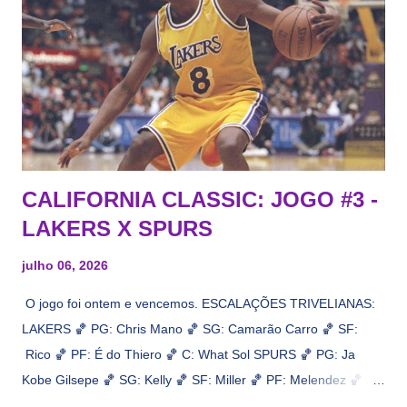
CALIFORNIA CLASSIC: JOGO #3 -
LAKERS X SPURS
julho 06, 2026
O jogo foi ontem e vencemos. ESCALAÇÕES TRIVELIANAS:
LAKERS 🏀 PG: Chris Mano 🏀 SG: Camarão Carro 🏀 SF:
Rico 🏀 PF: É do Thiero 🏀 C: What Sol SPURS 🏀 PG: Ja
Kobe Gilsepe 🏀 SG: Kelly 🏀 SF: Miller 🏀 PF: Melendez 🏀 C:
Maluco Brown 📋 Informações do jogo: ​ Horário: 20:30 Local: