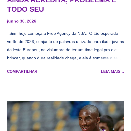
TODO SEU
junho 30, 2026
Sim, hoje começa a Free Agency da NBA. O tão esperado
verão de 2026, conjunto de palavras utilizado para iludir jovens
do leste Europeu, no vislumbre de ter um time legal pra ele
brincar, quando dura realidade chega, e ela é somente o seu
namorado que agora custa mais caro e o mesmo pivô com
COMPARTILHAR
LEIA MAIS...
cara de decrépito, mas que aparentemente ainda é jovem.
Todo mundo tá cansado de ver os rumores, como funciona os
agentes livres restritos, praticamente decorou os alvos do
Lakers e de quem o Pelinka vai tomar um balão, mas né, as
vezes a gente esquece mesmo. Então, como diria o Marcelo
Tas no Telecurso 2000 , É HORA DA REVISÃO! Ah, e quase
todos esses nomes foram linkados ao Lakers. Se de fato há o