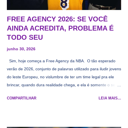
FREE AGENCY 2026: SE VOCÊ
AINDA ACREDITA, PROBLEMA É
TODO SEU
junho 30, 2026
Sim, hoje começa a Free Agency da NBA. O tão esperado
verão de 2026, conjunto de palavras utilizado para iludir jovens
do leste Europeu, no vislumbre de ter um time legal pra ele
brincar, quando dura realidade chega, e ela é somente o seu
namorado que agora custa mais caro e o mesmo pivô com
COMPARTILHAR
LEIA MAIS...
cara de decrépito, mas que aparentemente ainda é jovem.
Todo mundo tá cansado de ver os rumores, como funciona os
agentes livres restritos, praticamente decorou os alvos do
Lakers e de quem o Pelinka vai tomar um balão, mas né, as