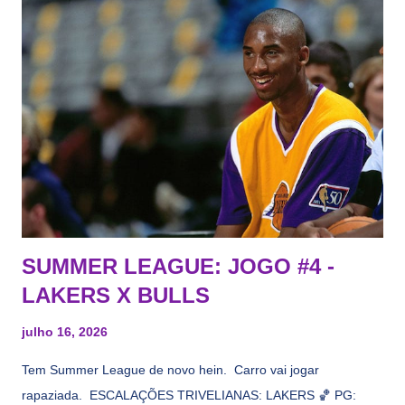
vezes a gente esquece mesmo. Então, como diria o Marcelo
Tas no Telecurso 2000 , É HORA DA REVISÃO! Ah, e quase
todos esses nomes foram linkados ao Lakers. Se de fato há o
interesse, não importa, o nosso compromisso é sempre com a
informação, a veracidade vem depois. E do Lakers hein? Até
agora nada de Ruim Hachaomuro (dizem que Nets tem
interesse) e LeBrão James - esse sendo assediado pelo
Draymond Green enquanto chora pro Cavs contrat...
SUMMER LEAGUE: JOGO #4 -
LAKERS X BULLS
julho 16, 2026
Tem Summer League de novo hein. Carro vai jogar
rapaziada. ESCALAÇÕES TRIVELIANAS: LAKERS 🏀 PG: