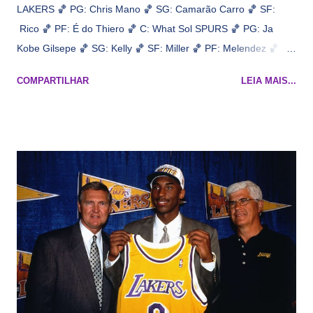
LAKERS 🏀 PG: Chris Mano 🏀 SG: Camarão Carro 🏀 SF:
Rico 🏀 PF: É do Thiero 🏀 C: What Sol SPURS 🏀 PG: Ja
Kobe Gilsepe 🏀 SG: Kelly 🏀 SF: Miller 🏀 PF: Melendez 🏀 C:
Maluco Brown 📋 Informações do jogo: ​ Horário: 20:30 Local:
COMPARTILHAR
LEIA MAIS...
Na quadra Transmissão: NBA League Pass