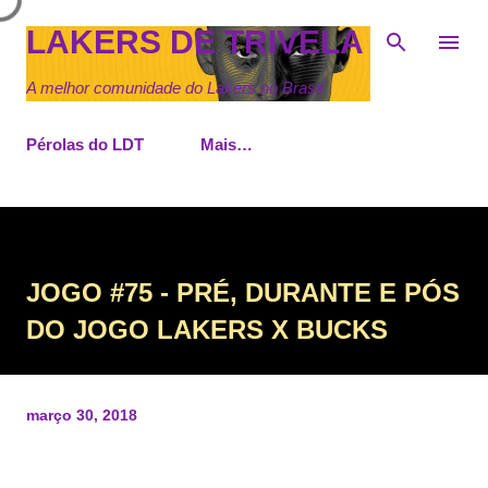
Pular para o conteúdo principal
LAKERS DE TRIVELA
A melhor comunidade do Lakers no Brasil
Pérolas do LDT
Mais…
JOGO #75 - PRÉ, DURANTE E PÓS
DO JOGO LAKERS X BUCKS
março 30, 2018