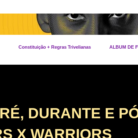
Pular para o conteúdo principal
Constituição + Regras Trivelianas
ALBUM DE 
PRÉ, DURANTE E P
S X WARRIORS