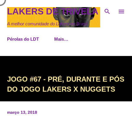
Pular para o conteúdo principal
LAKERS DE TRIVELA
A melhor comunidade do Lakers no Brasil
Pérolas do LDT
Mais…
JOGO #67 - PRÉ, DURANTE E PÓS
DO JOGO LAKERS X NUGGETS
março 13, 2018