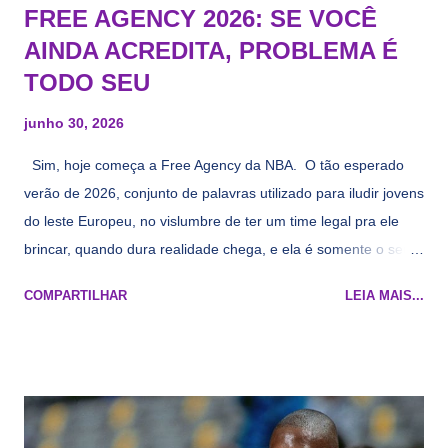
FREE AGENCY 2026: SE VOCÊ
AINDA ACREDITA, PROBLEMA É
TODO SEU
junho 30, 2026
Sim, hoje começa a Free Agency da NBA. O tão esperado
verão de 2026, conjunto de palavras utilizado para iludir jovens
do leste Europeu, no vislumbre de ter um time legal pra ele
brincar, quando dura realidade chega, e ela é somente o seu
namorado que agora custa mais caro e o mesmo pivô com
COMPARTILHAR
LEIA MAIS...
cara de decrépito, mas que aparentemente ainda é jovem.
Todo mundo tá cansado de ver os rumores, como funciona os
agentes livres restritos, praticamente decorou os alvos do
Lakers e de quem o Pelinka vai tomar um balão, mas né, as
vezes a gente esquece mesmo. Então, como diria o Marcelo
Tas no Telecurso 2000 , É HORA DA REVISÃO! Ah, e quase