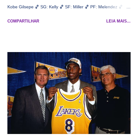
Kobe Gilsepe 🏀 SG: Kelly 🏀 SF: Miller 🏀 PF: Melendez 🏀 C:
Maluco Brown 📋 Informações do jogo: ​ Horário: 20:30 Local:
COMPARTILHAR
LEIA MAIS...
Na quadra Transmissão: NBA League Pass