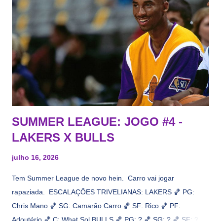
todos esses nomes foram linkados ao Lakers. Se de fato há o
interesse, não importa, o nosso compromisso é sempre com a
informação, a veracidade vem depois. E do Lakers hein? Até
agora nada de Ruim Hachaomuro (dizem que Nets tem
interesse) e LeBrão James - esse sendo assediado pelo
Draymond Green enquanto chora pro Cavs contrat...
SUMMER LEAGUE: JOGO #4 -
LAKERS X BULLS
julho 16, 2026
Tem Summer League de novo hein. Carro vai jogar
rapaziada. ESCALAÇÕES TRIVELIANAS: LAKERS 🏀 PG:
Chris Mano 🏀 SG: Camarão Carro 🏀 SF: Rico 🏀 PF:
Adoutério 🏀 C: What Sol BULLS 🏀 PG: ? 🏀 SG: ? 🏀 SF: ? 🏀