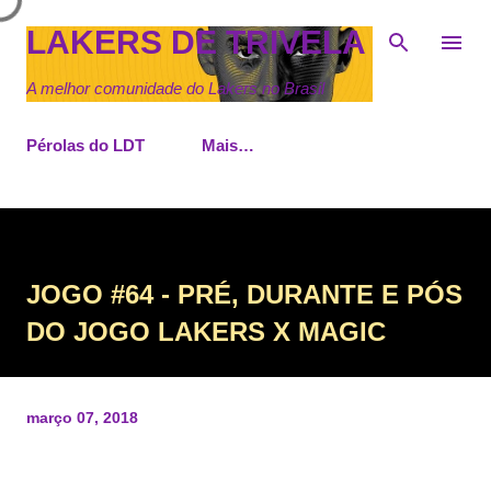
Pular para o conteúdo principal
LAKERS DE TRIVELA
A melhor comunidade do Lakers no Brasil
Pérolas do LDT
Mais…
JOGO #64 - PRÉ, DURANTE E PÓS
DO JOGO LAKERS X MAGIC
março 07, 2018