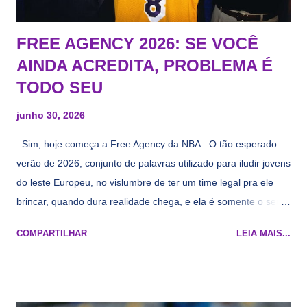
FREE AGENCY 2026: SE VOCÊ
AINDA ACREDITA, PROBLEMA É
TODO SEU
junho 30, 2026
Sim, hoje começa a Free Agency da NBA. O tão esperado
verão de 2026, conjunto de palavras utilizado para iludir jovens
do leste Europeu, no vislumbre de ter um time legal pra ele
brincar, quando dura realidade chega, e ela é somente o seu
namorado que agora custa mais caro e o mesmo pivô com
COMPARTILHAR
LEIA MAIS...
cara de decrépito, mas que aparentemente ainda é jovem.
Todo mundo tá cansado de ver os rumores, como funciona os
agentes livres restritos, praticamente decorou os alvos do
Lakers e de quem o Pelinka vai tomar um balão, mas né, as