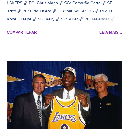
LAKERS 🏀 PG: Chris Mano 🏀 SG: Camarão Carro 🏀 SF:
Rico 🏀 PF: É do Thiero 🏀 C: What Sol SPURS 🏀 PG: Ja
Kobe Gilsepe 🏀 SG: Kelly 🏀 SF: Miller 🏀 PF: Melendez 🏀 C:
Maluco Brown 📋 Informações do jogo: ​ Horário: 20:30 Local:
COMPARTILHAR
LEIA MAIS...
Na quadra Transmissão: NBA League Pass