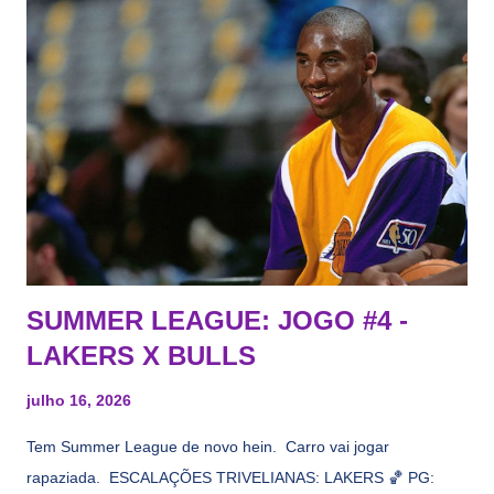
vezes a gente esquece mesmo. Então, como diria o Marcelo
Tas no Telecurso 2000 , É HORA DA REVISÃO! Ah, e quase
todos esses nomes foram linkados ao Lakers. Se de fato há o
interesse, não importa, o nosso compromisso é sempre com a
informação, a veracidade vem depois. E do Lakers hein? Até
agora nada de Ruim Hachaomuro (dizem que Nets tem
interesse) e LeBrão James - esse sendo assediado pelo
Draymond Green enquanto chora pro Cavs contrat...
SUMMER LEAGUE: JOGO #4 -
LAKERS X BULLS
julho 16, 2026
Tem Summer League de novo hein. Carro vai jogar
rapaziada. ESCALAÇÕES TRIVELIANAS: LAKERS 🏀 PG: