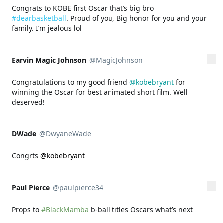
Congrats to KOBE first Oscar that’s big bro 
#dearbasketball
. Proud of you, Big honor for you and your 
family. I’m jealous lol
Earvin Magic Johnson
@MagicJohnson
Mais
Conta verificada
Congratulations to my good friend 
@kobebryant
 for 
winning the Oscar for best animated short film. Well 
deserved!
DWade
@DwyaneWade
Mais
Conta verificada
Congrts 
@kobebryant
DWade retweetou Los Angeles Lakers
Paul Pierce
@paulpierce34
Mais
Conta verificada
Props to 
#BlackMamba
 b-ball titles Oscars what’s next