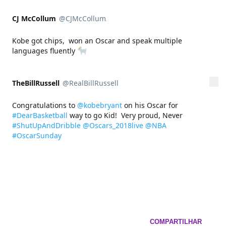
CJ McCollum
@CJMcCollum
Mais
Conta verificada
Kobe got chips,  won an Oscar and speak multiple 
languages fluently 
TheBillRussell
@RealBillRussell
Mais
Conta verificada
Congratulations to 
@kobebryant
 on his Oscar for 
#DearBasketball
 way to go Kid!  Very proud, Never 
#ShutUpAndDribble
@Oscars_2018live
@NBA
#OscarSunday
COMPARTILHAR