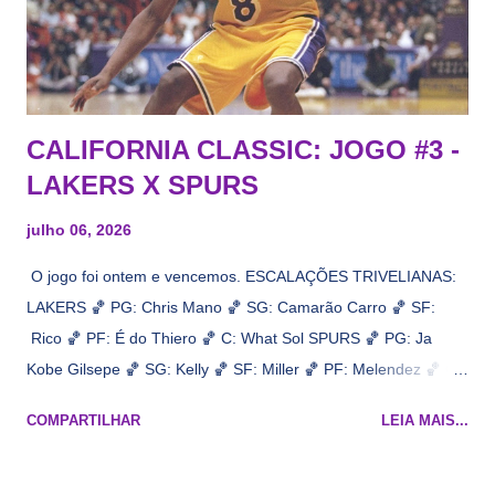
CALIFORNIA CLASSIC: JOGO #3 -
LAKERS X SPURS
julho 06, 2026
O jogo foi ontem e vencemos. ESCALAÇÕES TRIVELIANAS:
LAKERS 🏀 PG: Chris Mano 🏀 SG: Camarão Carro 🏀 SF:
Rico 🏀 PF: É do Thiero 🏀 C: What Sol SPURS 🏀 PG: Ja
Kobe Gilsepe 🏀 SG: Kelly 🏀 SF: Miller 🏀 PF: Melendez 🏀 C:
Maluco Brown 📋 Informações do jogo: ​ Horário: 20:30 Local:
COMPARTILHAR
LEIA MAIS...
Na quadra Transmissão: NBA League Pass