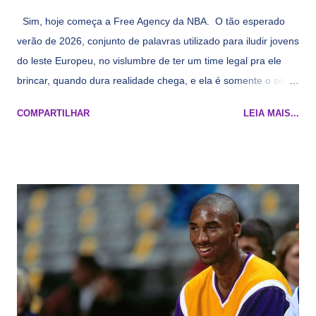
Sim, hoje começa a Free Agency da NBA. O tão esperado
verão de 2026, conjunto de palavras utilizado para iludir jovens
do leste Europeu, no vislumbre de ter um time legal pra ele
brincar, quando dura realidade chega, e ela é somente o seu
namorado que agora custa mais caro e o mesmo pivô com
COMPARTILHAR
LEIA MAIS...
cara de decrépito, mas que aparentemente ainda é jovem.
Todo mundo tá cansado de ver os rumores, como funciona os
agentes livres restritos, praticamente decorou os alvos do
Lakers e de quem o Pelinka vai tomar um balão, mas né, as
vezes a gente esquece mesmo. Então, como diria o Marcelo
Tas no Telecurso 2000 , É HORA DA REVISÃO! Ah, e quase
todos esses nomes foram linkados ao Lakers. Se de fato há o
interesse, não importa, o nosso compromisso é sempre com a
informação, a veracidade vem depois. E do Lakers hein? Até
agora nada de Ruim Hachaomuro (dizem que Nets tem