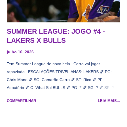
interesse) e LeBrão James - esse sendo assediado pelo
Draymond Green enquanto chora pro Cavs contrat...
SUMMER LEAGUE: JOGO #4 -
LAKERS X BULLS
julho 16, 2026
Tem Summer League de novo hein. Carro vai jogar
rapaziada. ESCALAÇÕES TRIVELIANAS: LAKERS 🏀 PG:
Chris Mano 🏀 SG: Camarão Carro 🏀 SF: Rico 🏀 PF:
Adoutério 🏀 C: What Sol BULLS 🏀 PG: ? 🏀 SG: ? 🏀 SF: ? 🏀
PF: Caleb Wilsão 🏀 C: ? 📋 Informações do jogo: ​ Horário:
COMPARTILHAR
LEIA MAIS...
19h00 Local: Las Vegas Transmissão: NBA League Pass,
Prime Video