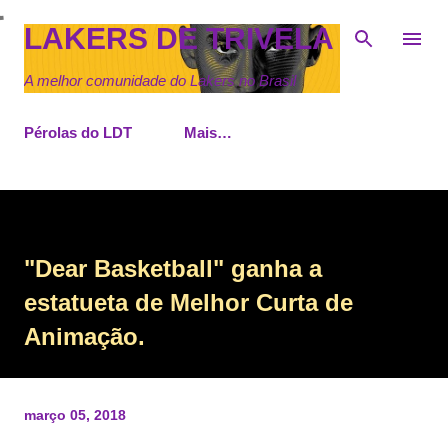
Pular para o conteúdo principal
LAKERS DE TRIVELA
A melhor comunidade do Lakers no Brasil
Pérolas do LDT
Mais…
"Dear Basketball" ganha a
estatueta de Melhor Curta de
Animação.
março 05, 2018