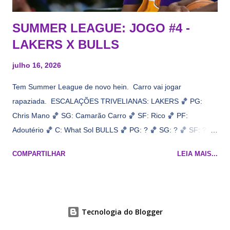
SUMMER LEAGUE: JOGO #4 -
LAKERS X BULLS
julho 16, 2026
Tem Summer League de novo hein. Carro vai jogar
rapaziada. ESCALAÇÕES TRIVELIANAS: LAKERS 🏀 PG:
Chris Mano 🏀 SG: Camarão Carro 🏀 SF: Rico 🏀 PF:
Adoutério 🏀 C: What Sol BULLS 🏀 PG: ? 🏀 SG: ? 🏀 SF: ? 🏀
PF: Caleb Wilsão 🏀 C: ? 📋 Informações do jogo: ​ Horário:
COMPARTILHAR
LEIA MAIS...
19h00 Local: Las Vegas Transmissão: NBA League Pass,
Prime Video
Tecnologia do Blogger