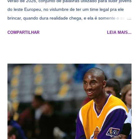
verão de 2026, conjunto de palavras utilizado para iludir jovens
do leste Europeu, no vislumbre de ter um time legal pra ele
brincar, quando dura realidade chega, e ela é somente o seu
namorado que agora custa mais caro e o mesmo pivô com
COMPARTILHAR
LEIA MAIS...
cara de decrépito, mas que aparentemente ainda é jovem.
Todo mundo tá cansado de ver os rumores, como funciona os
agentes livres restritos, praticamente decorou os alvos do
Lakers e de quem o Pelinka vai tomar um balão, mas né, as
vezes a gente esquece mesmo. Então, como diria o Marcelo
Tas no Telecurso 2000 , É HORA DA REVISÃO! Ah, e quase
todos esses nomes foram linkados ao Lakers. Se de fato há o
interesse, não importa, o nosso compromisso é sempre com a
informação, a veracidade vem depois. E do Lakers hein? Até
agora nada de Ruim Hachaomuro (dizem que Nets tem
interesse) e LeBrão James - esse sendo assediado pelo
Draymond Green enquanto chora pro Cavs contrat...