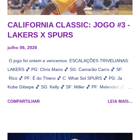
CALIFORNIA CLASSIC: JOGO #3 -
LAKERS X SPURS
julho 06, 2026
O jogo foi ontem e vencemos. ESCALAÇÕES TRIVELIANAS:
LAKERS 🏀 PG: Chris Mano 🏀 SG: Camarão Carro 🏀 SF:
Rico 🏀 PF: É do Thiero 🏀 C: What Sol SPURS 🏀 PG: Ja
Kobe Gilsepe 🏀 SG: Kelly 🏀 SF: Miller 🏀 PF: Melendez 🏀 C:
Maluco Brown 📋 Informações do jogo: ​ Horário: 20:30 Local:
COMPARTILHAR
LEIA MAIS...
Na quadra Transmissão: NBA League Pass