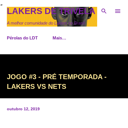
Pular para o conteúdo principal
LAKERS DE TRIVELA
A melhor comunidade do Lakers no Brasil
Pérolas do LDT
Mais…
JOGO #3 - PRÉ TEMPORADA -
LAKERS VS NETS
outubro 12, 2019