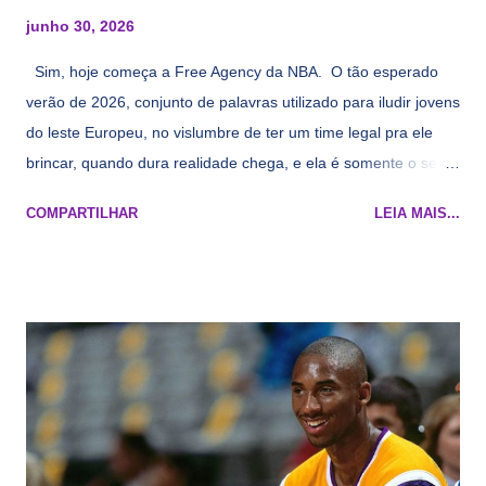
junho 30, 2026
Sim, hoje começa a Free Agency da NBA. O tão esperado
verão de 2026, conjunto de palavras utilizado para iludir jovens
do leste Europeu, no vislumbre de ter um time legal pra ele
brincar, quando dura realidade chega, e ela é somente o seu
namorado que agora custa mais caro e o mesmo pivô com
COMPARTILHAR
LEIA MAIS...
cara de decrépito, mas que aparentemente ainda é jovem.
Todo mundo tá cansado de ver os rumores, como funciona os
agentes livres restritos, praticamente decorou os alvos do
Lakers e de quem o Pelinka vai tomar um balão, mas né, as
vezes a gente esquece mesmo. Então, como diria o Marcelo
Tas no Telecurso 2000 , É HORA DA REVISÃO! Ah, e quase
todos esses nomes foram linkados ao Lakers. Se de fato há o
interesse, não importa, o nosso compromisso é sempre com a
informação, a veracidade vem depois. E do Lakers hein? Até