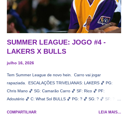
agora nada de Ruim Hachaomuro (dizem que Nets tem
interesse) e LeBrão James - esse sendo assediado pelo
Draymond Green enquanto chora pro Cavs contrat...
SUMMER LEAGUE: JOGO #4 -
LAKERS X BULLS
julho 16, 2026
Tem Summer League de novo hein. Carro vai jogar
rapaziada. ESCALAÇÕES TRIVELIANAS: LAKERS 🏀 PG:
Chris Mano 🏀 SG: Camarão Carro 🏀 SF: Rico 🏀 PF:
Adoutério 🏀 C: What Sol BULLS 🏀 PG: ? 🏀 SG: ? 🏀 SF: ? 🏀
PF: Caleb Wilsão 🏀 C: ? 📋 Informações do jogo: ​ Horário:
COMPARTILHAR
LEIA MAIS...
19h00 Local: Las Vegas Transmissão: NBA League Pass,
Prime Video