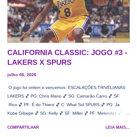
CALIFORNIA CLASSIC: JOGO #3 -
LAKERS X SPURS
julho 06, 2026
O jogo foi ontem e vencemos. ESCALAÇÕES TRIVELIANAS:
LAKERS 🏀 PG: Chris Mano 🏀 SG: Camarão Carro 🏀 SF:
Rico 🏀 PF: É do Thiero 🏀 C: What Sol SPURS 🏀 PG: Ja
Kobe Gilsepe 🏀 SG: Kelly 🏀 SF: Miller 🏀 PF: Melendez 🏀 C:
Maluco Brown 📋 Informações do jogo: ​ Horário: 20:30 Local:
COMPARTILHAR
LEIA MAIS...
Na quadra Transmissão: NBA League Pass